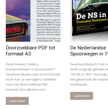
Doorzoekbare PDF tot
De Nederlandse
formaat A3
Spoorwegen in 
Oude boeken, folders,
Seashore Media's Cock K
krantenartikelen of documenten?
heeft enige tijd geleden d
Seashore Media scant ze tot formaat
"De NS in 1961" verzorgd,
A3 en kan ze vervolgens ozmetten
het gebied van de redact
naar een doorzoekbaar PDF-
invulling als...
bestand. Een uitkomst voor...
Lees meer
Lees meer