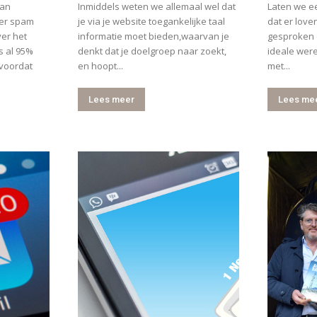
van
Inmiddels weten we allemaal wel dat
Laten we ee
eer spam
je via je website toegankelijke taal
dat er love
er het
informatie moet bieden,waarvan je
gesproken 
 al 95%
denkt dat je doelgroep naar zoekt,
ideale were
 voordat
en hoopt...
met...
Lees meer
Lees me