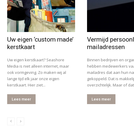
Uw eigen ‘custom made’
Vermijd persoonl
kerstkaart
mailadressen
Uw eigen kerstkaart? Seashore
Binnen bedrijven en orga
Media is niet alleen internet, maar
hebben medewerkers vaa
ook vormgeving. Zo maken wij al
mailadres dat aan hun na
lange tijd elk jaar onze eigen
gekoppeld. Dat is makkeli
kerstkaart. Hier ziet...
overzichtelijk. Maar of dat
Lees meer
Lees meer