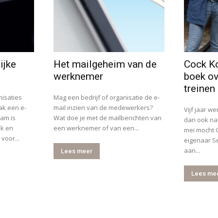
ijke
Het mailgeheim van de
Cock Ko
werknemer
boek ov
treinen
nisaties
Mag een bedrijf of organisatie de e-
k een e-
mail inzien van de medewerkers?
Vijf jaar we
am is
Wat doe je met de mailberichten van
dan ook na
jk en
een werknemer of van een...
mei mocht 
 voor...
eigenaar Se
aan...
Lees meer
Lees me