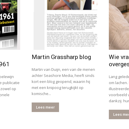
Martin Grassharp blog
Wie vra
1961
overge
Martin van Duijn, een van de menen
achter Seashore Media, heeft sinds
oelewijn
Lang geled
kort een blog geopend, waarin hij
e publicatie
om lachen. 
met een knipoog terugkijkt op
 zowel op
illustreerd
komische...
ionele
voorbeeld v
dankzij hun
Lees meer
Lees me