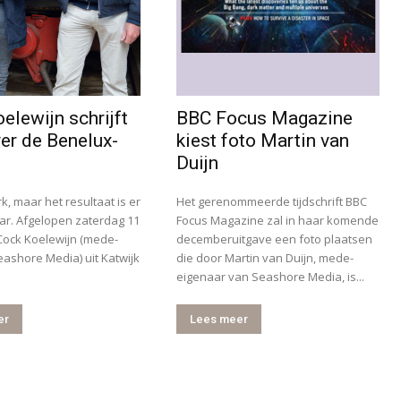
elewijn schrijft
BBC Focus Magazine
er de Benelux-
kiest foto Martin van
Duijn
rk, maar het resultaat is er
Het gerenommeerde tijdschrift BBC
ar. Afgelopen zaterdag 11
Focus Magazine zal in haar komende
Cock Koelewijn (mede-
decemberuitgave een foto plaatsen
ashore Media) uit Katwijk
die door Martin van Duijn, mede-
eigenaar van Seashore Media, is...
er
Lees meer