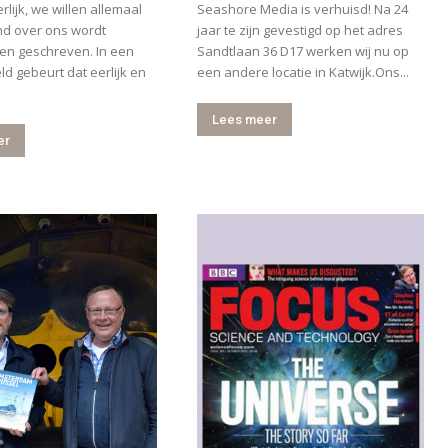
rlijk, we willen allemaal
Seashore Media is verhuisd! Na 24
nd over ons wordt
jaar te zijn gevestigd op het adres
en geschreven. In een
Sandtlaan 36 D17 werken wij nu op
ld gebeurt dat eerlijk en
een andere locatie in Katwijk.Ons...
Lees meer
er