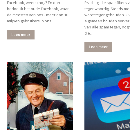
Facebook, weet u nog? En dan
Prachtig, die spamfilters 
bedoel ik het oude Facebook, waar
tegenwoordig. Steeds m
de meesten van ons - meer dan 10
wordt tegengehouden. Ov
miljoen gebruikers in ons...
algemeen houden servers
van alle spam tegen, nog
die...
Lees meer
Lees meer