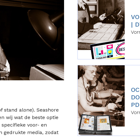
VO
| 
Vor
OC
DO
PD
of stand alone). Seashore
Vor
 wij wat de beste optie
 specifieke voor- en
n gedrukte media, zodat