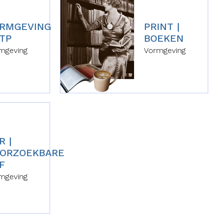
RMGEVING
PRINT |
DTP
BOEKEN
mgeving
Vormgeving
R |
ORZOEKBARE
F
mgeving