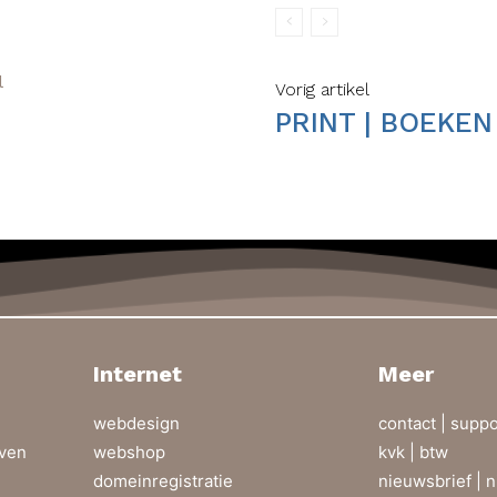
l
Vorig artikel
PRINT | BOEKEN
Internet
Meer
webdesign
contact |
suppo
even
webshop
kvk | btw
domeinregistratie
nieuwsbrief |
n