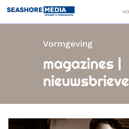
H
Vormgeving
magazines |
nieuwsbriev