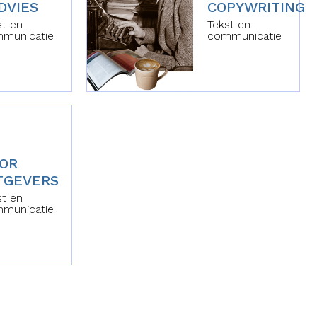
ADVIES
COPYWRITING
st en
Tekst en
municatie
communicatie
OR
TGEVERS
st en
municatie