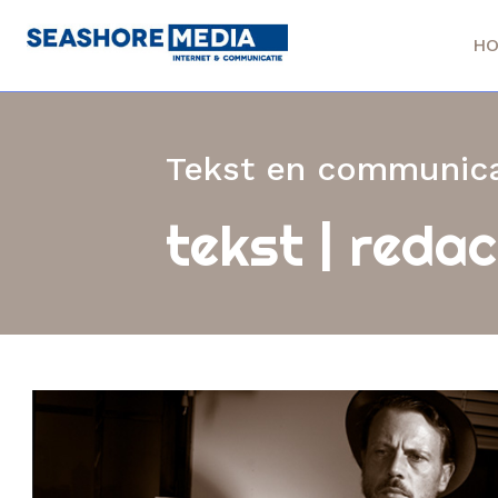
H
Tekst en communica
tekst | redac