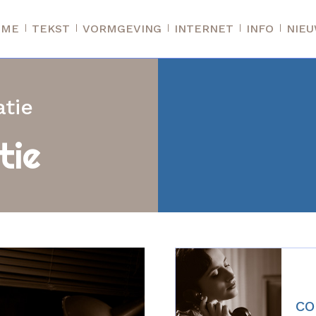
OME
TEKST
VORMGEVING
INTERNET
INFO
NIE
tie
tie
CO