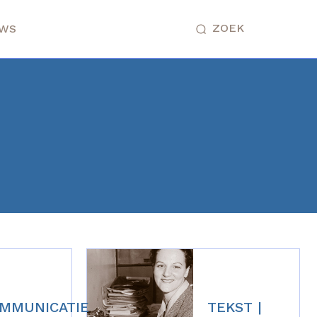
ZOEK
UWS
MMUNICATIE
TEKST |