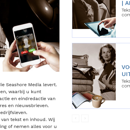
| 
Tek
com
VO
UI
Tek
die Seashore Media levert.
com
pen, waarbij u kunt
tie en eindredactie van
res en nieuwsbrieven.
edrijfsleven.
 van tekst en inhoud. Wij
ing of nemen alles voor u